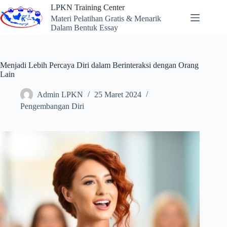
Skip
LPKN Training Center
to
Materi Pelatihan Gratis & Menarik
content
Dalam Bentuk Essay
Menjadi Lebih Percaya Diri dalam Berinteraksi dengan Orang
Lain
Admin LPKN
25 Maret 2024
Pengembangan Diri