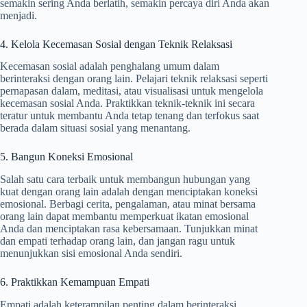
semakin sering Anda berlatih, semakin percaya diri Anda akan
menjadi.
4. Kelola Kecemasan Sosial dengan Teknik Relaksasi
Kecemasan sosial adalah penghalang umum dalam
berinteraksi dengan orang lain. Pelajari teknik relaksasi seperti
pernapasan dalam, meditasi, atau visualisasi untuk mengelola
kecemasan sosial Anda. Praktikkan teknik-teknik ini secara
teratur untuk membantu Anda tetap tenang dan terfokus saat
berada dalam situasi sosial yang menantang.
5. Bangun Koneksi Emosional
Salah satu cara terbaik untuk membangun hubungan yang
kuat dengan orang lain adalah dengan menciptakan koneksi
emosional. Berbagi cerita, pengalaman, atau minat bersama
orang lain dapat membantu memperkuat ikatan emosional
Anda dan menciptakan rasa kebersamaan. Tunjukkan minat
dan empati terhadap orang lain, dan jangan ragu untuk
menunjukkan sisi emosional Anda sendiri.
6. Praktikkan Kemampuan Empati
Empati adalah keterampilan penting dalam berinteraksi