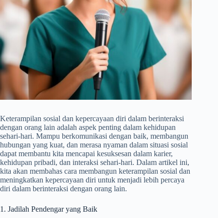
Keterampilan sosial dan kepercayaan diri dalam berinteraksi
dengan orang lain adalah aspek penting dalam kehidupan
sehari-hari. Mampu berkomunikasi dengan baik, membangun
hubungan yang kuat, dan merasa nyaman dalam situasi sosial
dapat membantu kita mencapai kesuksesan dalam karier,
kehidupan pribadi, dan interaksi sehari-hari. Dalam artikel ini,
kita akan membahas cara membangun keterampilan sosial dan
meningkatkan kepercayaan diri untuk menjadi lebih percaya
diri dalam berinteraksi dengan orang lain.
1. Jadilah Pendengar yang Baik