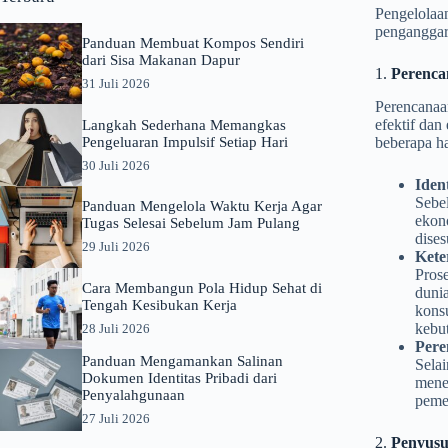
Pengelolaan
penganggar
Panduan Membuat Kompos Sendiri
dari Sisa Makanan Dapur
1.
Perenca
31 Juli 2026
Perencanaa
efektif dan
Langkah Sederhana Memangkas
Pengeluaran Impulsif Setiap Hari
beberapa ha
30 Juli 2026
Iden
Sebe
Panduan Mengelola Waktu Kerja Agar
ekono
Tugas Selesai Sebelum Jam Pulang
dise
29 Juli 2026
Kete
Prose
Cara Membangun Pola Hidup Sehat di
duni
Tengah Kesibukan Kerja
kons
kebu
28 Juli 2026
Pere
Panduan Mengamankan Salinan
Selai
Dokumen Identitas Pribadi dari
mene
Penyalahgunaan
peme
27 Juli 2026
2.
Penyusu