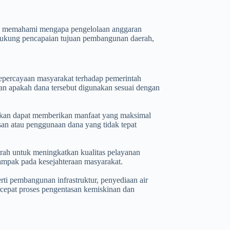
rlu memahami mengapa pengelolaan anggaran
ndukung pencapaian tujuan pembangunan daerah,
epercayaan masyarakat terhadap pemerintah
n apakah dana tersebut digunakan sesuai dengan
akan dapat memberikan manfaat yang maksimal
an atau penggunaan dana yang tidak tepat
ah untuk meningkatkan kualitas pelayanan
rdampak pada kesejahteraan masyarakat.
ti pembangunan infrastruktur, penyediaan air
percepat proses pengentasan kemiskinan dan