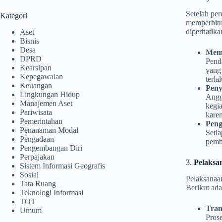
Setelah per
Kategori
memperhitu
diperhatik
Aset
Bisnis
Desa
Memp
DPRD
Penda
Kearsipan
yang 
Kepegawaian
terla
Keuangan
Peny
Lingkungan Hidup
Angg
Manajemen Aset
kegia
Pariwisata
karen
Pemerintahan
Peng
Penanaman Modal
Setia
Pengadaan
pemb
Pengembangan Diri
Perpajakan
3.
Pelaksa
Sistem Informasi Geografis
Sosial
Pelaksanaa
Tata Ruang
Berikut ad
Teknologi Informasi
TOT
Tran
Umum
Prose