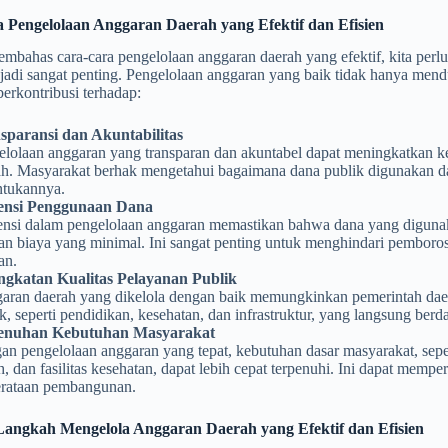
 Pengelolaan Anggaran Daerah yang Efektif dan Efisien
mbahas cara-cara pengelolaan anggaran daerah yang efektif, kita pe
jadi sangat penting. Pengelolaan anggaran yang baik tidak hanya me
 berkontribusi terhadap:
sparansi dan Akuntabilitas
elolaan anggaran yang transparan dan akuntabel dapat meningkatkan k
ah. Masyarakat berhak mengetahui bagaimana dana publik digunakan da
ntukannya.
iensi Penggunaan Dana
iensi dalam pengelolaan anggaran memastikan bahwa dana yang digun
an biaya yang minimal. Ini sangat penting untuk menghindari pemboros
an.
ngkatan Kualitas Pelayanan Publik
aran daerah yang dikelola dengan baik memungkinkan pemerintah daer
k, seperti pendidikan, kesehatan, dan infrastruktur, yang langsung be
enuhan Kebutuhan Masyarakat
n pengelolaan anggaran yang tepat, kebutuhan dasar masyarakat, seper
h, dan fasilitas kesehatan, dapat lebih cepat terpenuhi. Ini dapat mem
rataan pembangunan.
angkah Mengelola Anggaran Daerah yang Efektif dan Efisien