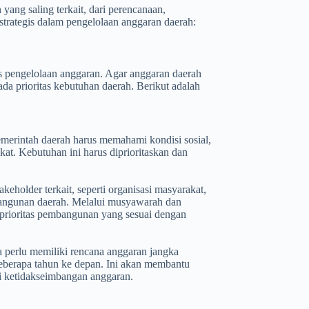
yang saling terkait, dari perencanaan,
trategis dalam pengelolaan anggaran daerah:
s pengelolaan anggaran. Agar anggaran daerah
ada prioritas kebutuhan daerah. Berikut adalah
merintah daerah harus memahami kondisi sosial,
kat. Kebutuhan ini harus diprioritaskan dan
keholder terkait, seperti organisasi masyarakat,
angunan daerah. Melalui musyawarah dan
prioritas pembangunan yang sesuai dengan
a perlu memiliki rencana anggaran jangka
erapa tahun ke depan. Ini akan membantu
 ketidakseimbangan anggaran.