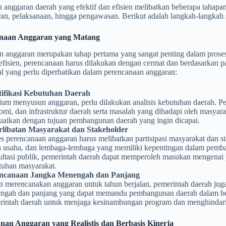
 anggaran daerah yang efektif dan efisien melibatkan beberapa tahapan 
an, pelaksanaan, hingga pengawasan. Berikut adalah langkah-langkah s
naan Anggaran yang Matang
n anggaran merupakan tahap pertama yang sangat penting dalam prose
 efisien, perencanaan harus dilakukan dengan cermat dan berdasarkan p
l yang perlu diperhatikan dalam perencanaan anggaran:
tifikasi Kebutuhan Daerah
lum menyusun anggaran, perlu dilakukan analisis kebutuhan daerah. Pe
mi, dan infrastruktur daerah serta masalah yang dihadapi oleh masyara
suaikan dengan tujuan pembangunan daerah yang ingin dicapai.
rlibatan Masyarakat dan Stakeholder
s perencanaan anggaran harus melibatkan partisipasi masyarakat dan sta
a usaha, dan lembaga-lembaga yang memiliki kepentingan dalam pemb
ultasi publik, pemerintah daerah dapat memperoleh masukan mengenai 
tuhan masyarakat.
ncanaan Jangka Menengah dan Panjang
n merencanakan anggaran untuk tahun berjalan, pemerintah daerah jug
ngah dan panjang yang dapat memandu pembangunan daerah dalam beb
rintah daerah untuk menjaga kesinambungan program dan menghindari
nan Anggaran yang Realistis dan Berbasis Kinerja