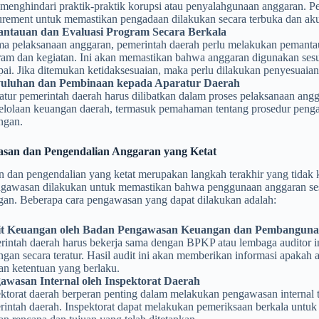
a menghindari praktik-praktik korupsi atau penyalahgunaan anggaran. 
urement untuk memastikan pengadaan dilakukan secara terbuka dan aku
ntauan dan Evaluasi Program Secara Berkala
ma pelaksanaan anggaran, pemerintah daerah perlu melakukan pemantaua
ram dan kegiatan. Ini akan memastikan bahwa anggaran digunakan sesu
pai. Jika ditemukan ketidaksesuaian, maka perlu dilakukan penyesuaian 
uluhan dan Pembinaan kepada Aparatur Daerah
atur pemerintah daerah harus dilibatkan dalam proses pelaksanaan an
elolaan keuangan daerah, termasuk pemahaman tentang prosedur pengad
ngan.
san dan Pengendalian Anggaran yang Ketat
 dan pengendalian yang ketat merupakan langkah terakhir yang tidak 
ngawasan dilakukan untuk memastikan bahwa penggunaan anggaran sesu
an. Beberapa cara pengawasan yang dapat dilakukan adalah:
t Keuangan oleh Badan Pengawasan Keuangan dan Pembangun
rintah daerah harus bekerja sama dengan BPKP atau lembaga auditor i
gan secara teratur. Hasil audit ini akan memberikan informasi apakah 
an ketentuan yang berlaku.
awasan Internal oleh Inspektorat Daerah
ktorat daerah berperan penting dalam melakukan pengawasan internal t
rintah daerah. Inspektorat dapat melakukan pemeriksaan berkala untu