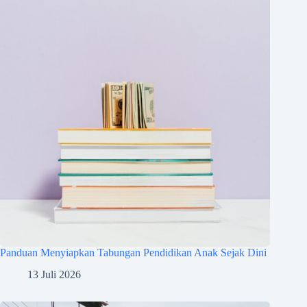
Panduan Menyiapkan Tabungan Pendidikan Anak Sejak Dini
13 Juli 2026