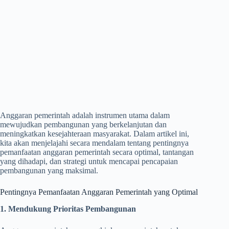
Anggaran pemerintah adalah instrumen utama dalam
mewujudkan pembangunan yang berkelanjutan dan
meningkatkan kesejahteraan masyarakat. Dalam artikel ini,
kita akan menjelajahi secara mendalam tentang pentingnya
pemanfaatan anggaran pemerintah secara optimal, tantangan
yang dihadapi, dan strategi untuk mencapai pencapaian
pembangunan yang maksimal.
Pentingnya Pemanfaatan Anggaran Pemerintah yang Optimal
1. Mendukung Prioritas Pembangunan