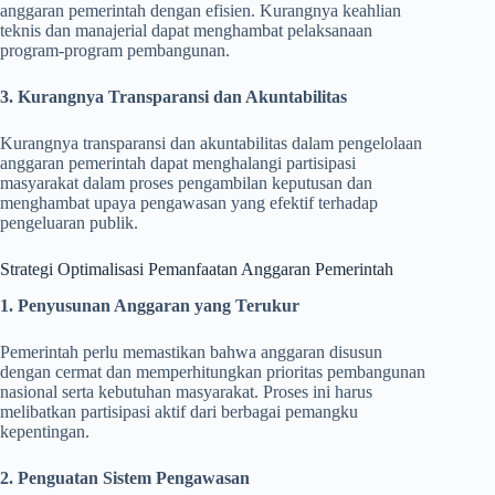
anggaran pemerintah dengan efisien. Kurangnya keahlian
teknis dan manajerial dapat menghambat pelaksanaan
program-program pembangunan.
3. Kurangnya Transparansi dan Akuntabilitas
Kurangnya transparansi dan akuntabilitas dalam pengelolaan
anggaran pemerintah dapat menghalangi partisipasi
masyarakat dalam proses pengambilan keputusan dan
menghambat upaya pengawasan yang efektif terhadap
pengeluaran publik.
Strategi Optimalisasi Pemanfaatan Anggaran Pemerintah
1. Penyusunan Anggaran yang Terukur
Pemerintah perlu memastikan bahwa anggaran disusun
dengan cermat dan memperhitungkan prioritas pembangunan
nasional serta kebutuhan masyarakat. Proses ini harus
melibatkan partisipasi aktif dari berbagai pemangku
kepentingan.
2. Penguatan Sistem Pengawasan